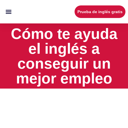
Prueba de inglés gratis
Cursos de inglés en Cantabria
Certificados de inglés
Cursos de español para extranjeros
Quienes somos
Cómo te ayuda
el inglés a
conseguir un
mejor empleo